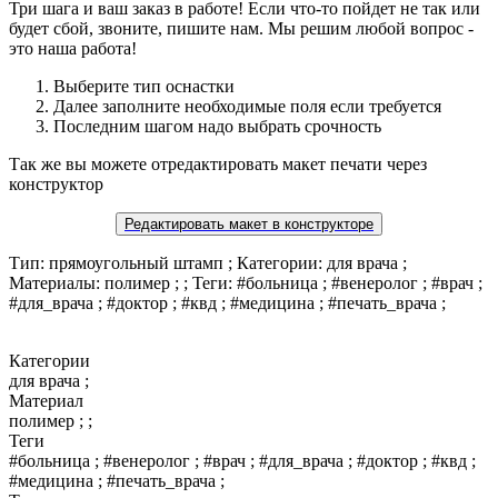
Три шага и ваш заказ в работе! Если что-то пойдет не так или
будет сбой, звоните, пишите нам. Мы решим любой вопрос -
это наша работа!
Выберите тип оснастки
Далее заполните необходимые поля если требуется
Последним шагом надо выбрать срочность
Так же вы можете отредактировать макет печати через
конструктор
Редактировать макет в конструкторе
Тип: прямоугольный штамп ; Категории: для врача ;
Материалы: полимер ; ; Теги: #больница ; #венеролог ; #врач ;
#для_врача ; #доктор ; #квд ; #медицина ; #печать_врача ;
Категории
для врача ;
Материал
полимер ; ;
Теги
#больница ; #венеролог ; #врач ; #для_врача ; #доктор ; #квд ;
#медицина ; #печать_врача ;