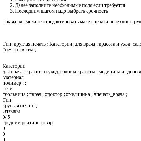
Далее заполните необходимые поля если требуется
Последним шагом надо выбрать срочность
Так же вы можете отредактировать макет печати через констру
Тип: круглая печать ; Категории: для врача ; красота и уход, са
#печать_врача ;
Категории
для врача ; красота и уход, салоны красоты ; медицина и здоровь
Материал
полимер ; ;
Теги
#больница ; #врач ; #доктор ; #медицина ; #печать_врача ;
Тип
круглая печать ;
Отзывы
0
/ 5
средний рейтинг товара
0
0
0