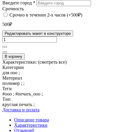
Введите город
*
Срочность
Срочно в течении 2-х часов (+500₽)
500₽
Редактировать макет в конструкторе
В корзину
Характеристики:
(смотреть все)
Категории
для ооо ;
Материал
полимер ; ;
Теги
#ооо ; #печать_ооо ;
Тип
круглая печать ;
Доставка и оплата
Описание товара
Характеристики
Отзывов
0