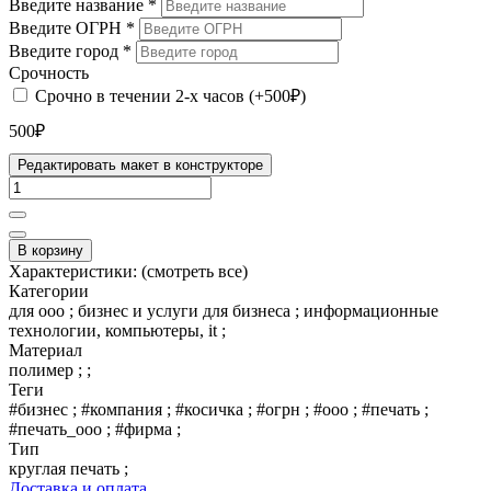
Введите название
*
Введите ОГРН
*
Введите город
*
Срочность
Срочно в течении 2-х часов (+500₽)
500₽
Редактировать макет в конструкторе
В корзину
Характеристики:
(смотреть все)
Категории
для ооо ; бизнес и услуги для бизнеса ; информационные
технологии, компьютеры, it ;
Материал
полимер ; ;
Теги
#бизнес ; #компания ; #косичка ; #огрн ; #ооо ; #печать ;
#печать_ооо ; #фирма ;
Тип
круглая печать ;
Доставка и оплата