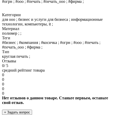
#огрн ; #ооо ; #печать ; #печать_ооо ; #фирма ;
Категории
для ооо ; бизнес и услуги для бизнеса ; информационные
технологии, компьютеры, it ;
Материал
полимер ; ;
Теги
#бизнес ; #компания ; #косичка ; #огрн ; #ооо ; #печать ;
#печать_ооо ; #фирма ;
Тип
круглая печать ;
Отзывы
0
/ 5
средний рейтинг товара
0
0
0
0
0
Нет отзывов о данном товаре. Станьте первым, оставьте
свой отзыв.
+ Задать вопрос