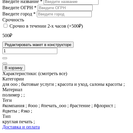
Введите название
*
Введите ОГРН
*
Введите город
*
Срочность
Срочно в течении 2-х часов (+500₽)
500₽
Редактировать макет в конструкторе
В корзину
Характеристики:
(смотреть все)
Категории
для ооо ; бытовые услуги ; красота и уход, салоны красоты ;
Материал
полимер ; ;
Теги
#компания ; #ооо ; #печать_ооо ; #растение ; #флорист ;
#цветы ; #эко ;
Тип
круглая печать ;
Доставка и оплата