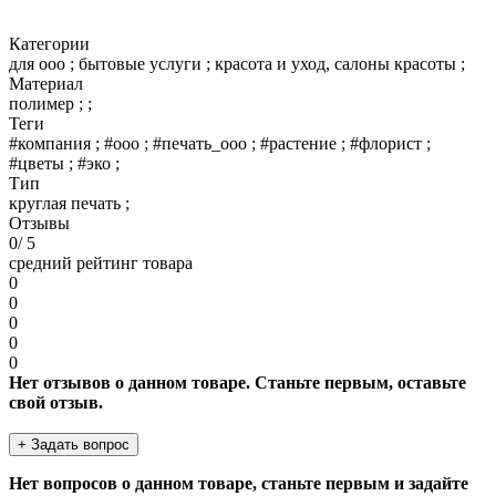
Категории
для ооо ; бытовые услуги ; красота и уход, салоны красоты ;
Материал
полимер ; ;
Теги
#компания ; #ооо ; #печать_ооо ; #растение ; #флорист ;
#цветы ; #эко ;
Тип
круглая печать ;
Отзывы
0
/ 5
средний рейтинг товара
0
0
0
0
0
Нет отзывов о данном товаре. Станьте первым, оставьте
свой отзыв.
+ Задать вопрос
Нет вопросов о данном товаре, станьте первым и задайте