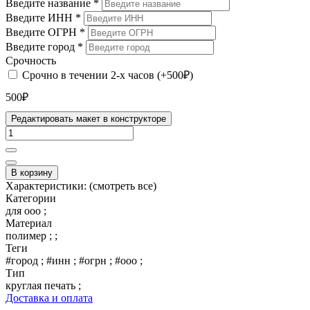
Введите название
*
Введите ИНН
*
Введите ОГРН
*
Введите город
*
Срочность
Срочно в течении 2-х часов (+500₽)
500₽
Редактировать макет в конструкторе
В корзину
Характеристики:
(смотреть все)
Категории
для ооо ;
Материал
полимер ; ;
Теги
#город ; #инн ; #огрн ; #ооо ;
Тип
круглая печать ;
Доставка и оплата