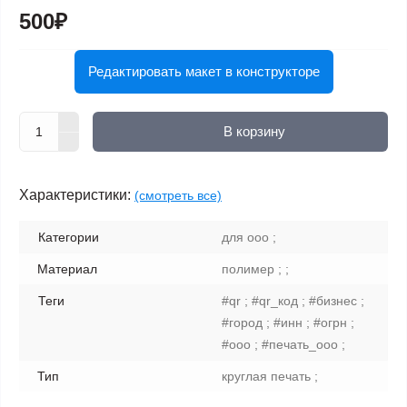
500₽
Редактировать макет в конструкторе
В корзину
Характеристики:
(смотреть все)
Категории
для ооо ;
Материал
полимер ; ;
Теги
#qr ; #qr_код ; #бизнес ;
#город ; #инн ; #огрн ;
#ооо ; #печать_ооо ;
Тип
круглая печать ;