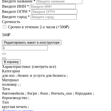
Введите название
*
Введите ИНН
*
Введите ОГРН
*
Введите город
*
Срочность
Срочно в течении 2-х часов (+500₽)
500₽
Редактировать макет в конструкторе
В корзину
Характеристики:
(смотреть все)
Категории
для ооо ; бизнес и услуги для бизнеса ;
Материал
полимер ; ;
Теги
#автомобили ; #огрн ; #ооо ; #печать_ооо ; #продажи ;
#производство ;
Тип
круглая печать ;