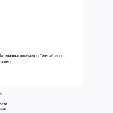
атериалы: полимер ; ; Теги: #бизнес ;
овля ;
а
ости
ения