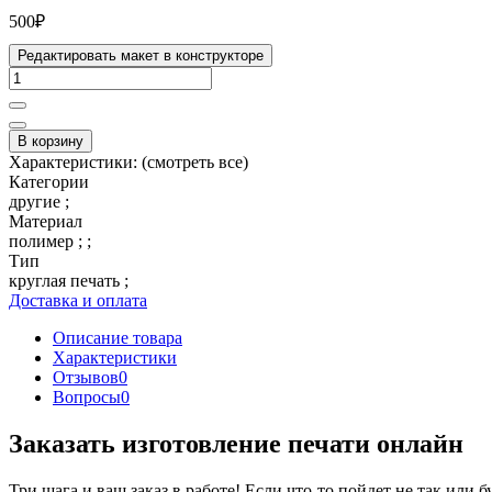
500₽
Редактировать макет в конструкторе
В корзину
Характеристики:
(смотреть все)
Категории
другие ;
Материал
полимер ; ;
Тип
круглая печать ;
Доставка и оплата
Описание товара
Характеристики
Отзывов
0
Вопросы
0
Заказать изготовление печати онлайн
Три шага и ваш заказ в работе! Если что-то пойдет не так или 